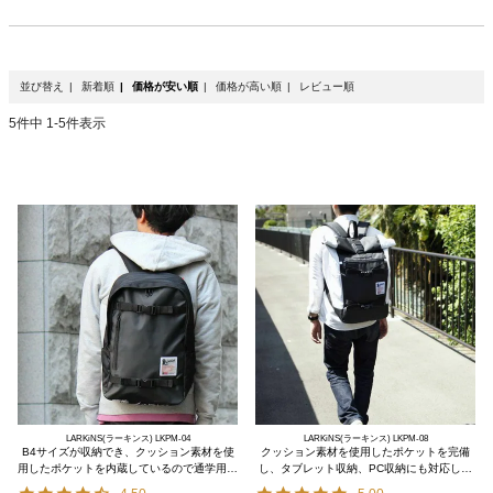
並び替え
新着順
価格が安い順
価格が高い順
レビュー順
5
件中
1
-
5
件表示
LARKiNS(ラーキンス) LKPM-04
LARKiNS(ラーキンス) LKPM-08
B4サイズが収納でき、クッション素材を使
クッション素材を使用したポケットを完備
用したポケットを内蔵しているので通学用の
し、タブレット収納、PC収納にも対応した
リュック
ロールバックパック