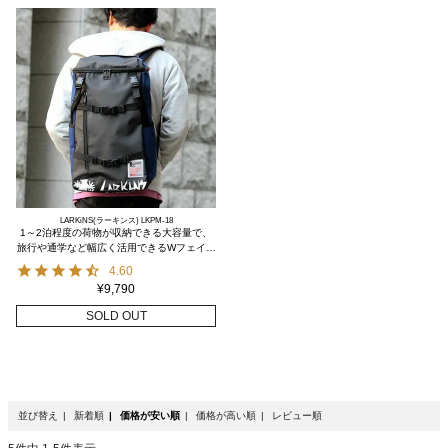
LARKiNS(ラーキンス) LKPM-18
1～2泊程度の荷物が収納できる大容量で、
旅行や通学など幅広く活用できるWフェイス
リュックサック
4.60
¥
9,790
SOLD OUT
並び替え
新着順
価格が安い順
価格が高い順
レビュー順