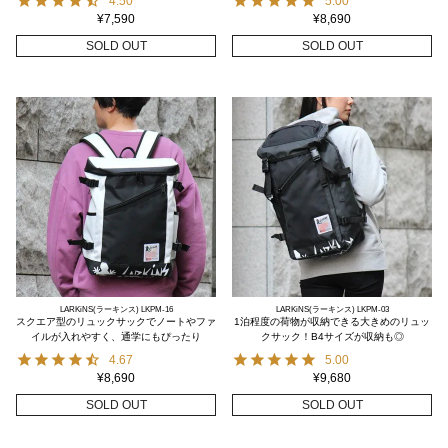
4.50
5.00
¥
7,590
¥
8,690
SOLD OUT
SOLD OUT
LARKiNS(ラーキンス) LKPM-16
LARKiNS(ラーキンス) LKPM-03
スクエア型のリュックサックでノートやファ
1泊程度の荷物が収納できる大きめのリュッ
イルが入れやすく、通学にもぴったり
クサック！B4サイズが収納も◎
4.67
5.00
¥
8,690
¥
9,680
SOLD OUT
SOLD OUT