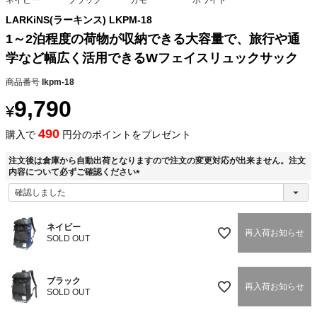
LARKiNS(ラーキンス) LKPM-18
1～2泊程度の荷物が収納できる大容量で、旅行や通
学など幅広く活用できるWフェイスリュックサック
商品番号
lkpm-18
9,790
¥
490
購入で
円分のポイントをプレゼント
注文後は倉庫から自動出荷となりますので注文の変更対応が出来ません。注文
内容について必ずご確認ください
(
必
須
)
ネイビー
再入荷お知らせ
SOLD OUT
ブラック
再入荷お知らせ
SOLD OUT