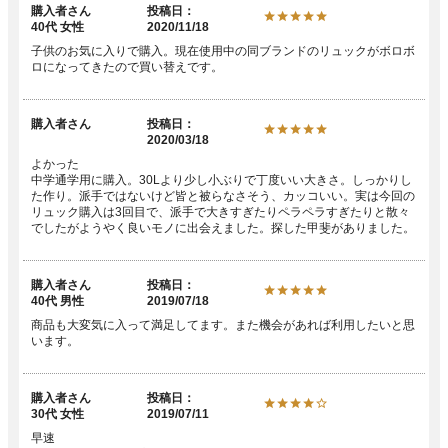
購入者
投稿日
40代
女性
2020/11/18
子供のお気に入りで購入。現在使用中の同ブランドのリュックがボロボ
ロになってきたので買い替えです。
購入者
投稿日
2020/03/18
よかった

中学通学用に購入。30Lより少し小ぶりで丁度いい大きさ。しっかりし
た作り。派手ではないけど皆と被らなさそう、カッコいい。実は今回の
リュック購入は3回目で、派手で大きすぎたりペラペラすぎたりと散々
でしたがようやく良いモノに出会えました。探した甲斐がありました。
購入者
投稿日
40代
男性
2019/07/18
商品も大変気に入って満足してます。また機会があれば利用したいと思
います。
購入者
投稿日
30代
女性
2019/07/11
早速
