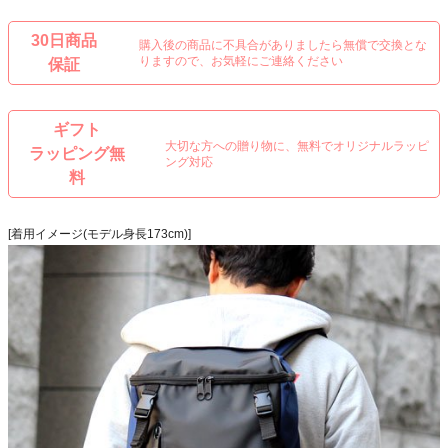
30日商品
購入後の商品に不具合がありましたら無償で交換とな
りますので、お気軽にご連絡ください
保証
ギフト
大切な方への贈り物に、無料でオリジナルラッピ
ラッピング無
ング対応
料
[着用イメージ(モデル身長173cm)]