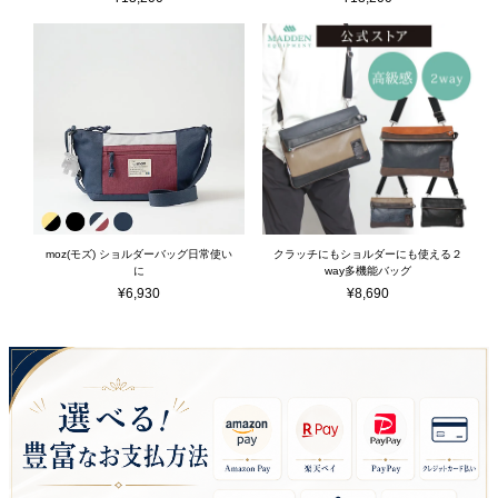
moz(モズ) ショルダーバッグ日常使い
クラッチにもショルダーにも使える２
に
way多機能バッグ
¥
6,930
¥
8,690