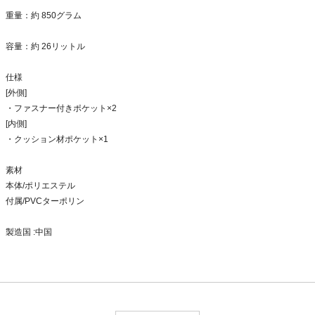
重量：約 850グラム
容量：約 26リットル
仕様
[外側]
・ファスナー付きポケット×2
[内側]
・クッション材ポケット×1
素材
本体/ポリエステル
付属/PVCターポリン
製造国 :中国