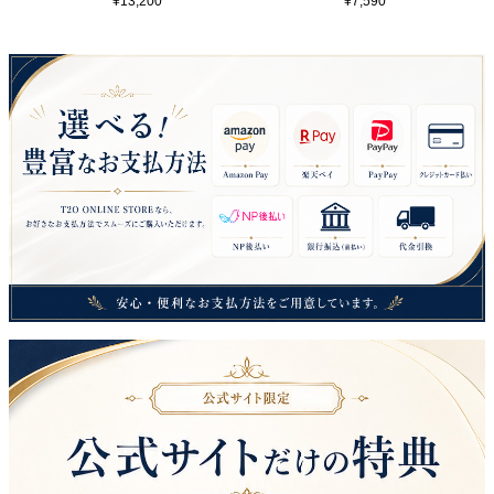
¥
13,200
¥
7,590