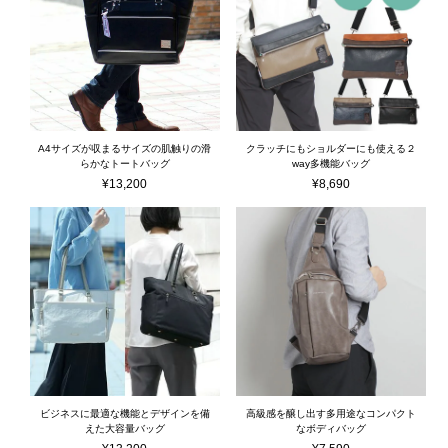
A4サイズが収まるサイズの肌触りの滑
クラッチにもショルダーにも使える２
らかなトートバッグ
way多機能バッグ
¥
13,200
¥
8,690
ビジネスに最適な機能とデザインを備
高級感を醸し出す多用途なコンパクト
えた大容量バッグ
なボディバッグ