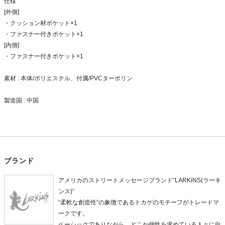
仕様
[外側]
・クッション材ポケット×1
・ファスナー付きポケット×1
[内側]
・ファスナー付きポケット×1
素材 : 本体/ポリエステル、付属/PVCターポリン
製造国 : 中国
ブランド
アメリカのストリートメッセージブランド“LARKiNS(ラーキ
ンス)”
“柔軟な創造性”の象徴であるトカゲのモチーフがトレードマ
ークです。
ベーシックでありながら、どこか個性を求めている人々に向