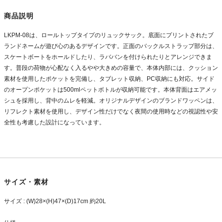
商品説明
LKPM-08は、ロールトップタイプのリュックサック。底面にプリントされたブ
ランドネームが遊び心のあるデザインです。正面のバックルストラップ部分は、
スケートボートをホールドしたり、ラババンを付けられたりとアレンジできま
す。普段の荷物が心配なく入るやや大きめの容量で、本体内部には、クッション
素材を使用したポケットを完備し、タブレット収納、PC収納にも対応。サイド
のオープンポケットは500mlペットボトルが収納可能です。本体背面はエアメッ
シュを採用し、背中のムレを軽減。オリジナルデザインのブランドワッペンは、
リフレクト素材を使用し、デザイン性だけでなく夜間の使用時などの視認性や安
全性も考慮した設計になっています。
サイズ・素材
サイズ : (W)28×(H)47×(D)17cm 約20L