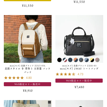
¥
11,550
2020/03
¥
11,550
moz(モズ)"COMBI - ZZEI"シリーズに2020春夏限定カラー『ブルー』が
登場
2020/02
moz(モズ)"EVERY - ZZCI"シリーズに新色『ネイビー×オフホワイト』が
登場
2019/10
moz(モズ)【新作情報】お財布ショルダー＆サコッシュ発売
moz(モズ) 北欧ブランド ZZCI-03L
moz(モズ) 北欧ブランド ZZEI-03
北欧スタイル を 背負う 大容量 バック
moz(モズ) 2WAY トートバッグ
パック
4.73
4.80
Web限定カラー販売中
Web限定カラー販売中
¥
7,480
¥
8,910