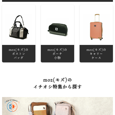
moz(モズ)の
moz(モズ)の
moz(モズ)の
ボストン
ポーチ
キャリー
バッグ
小物
ケース
moz(モズ)の
イチオシ特集から探す