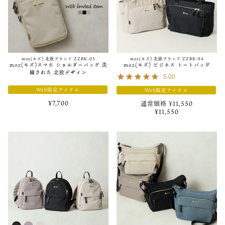
2021/04/02
moz(モズ) 財布「ZNWE-86005」再入荷！
2021/03/22
moz(モズ) 北欧ブランド ZZBK-05
moz(モズ) 北欧ブランド ZZBK-04
moz(モズ)スマホ ショルダーバッグ 洗
moz(モズ) ビジネス トートバッグ
moz(モズ)”初”のボストンバッグが登場！！
練された 北欧デザイン
5.00
Web限定アイテム
Web限定アイテム
2021/02/25
¥
7,700
通常価格
¥
11,550
moz(モズ)新色ベージュが登場
¥
11,550
2021/01/28
【読み物】
ー moz(モズ)バッグと行く、清澄白河さんぽ ー UP！
2021/01/12
moz(モズ)復活！ZZEI-01 先行予約開始！！
2020/11/18
moz(モズ) ランチトート先行予約販売開始！