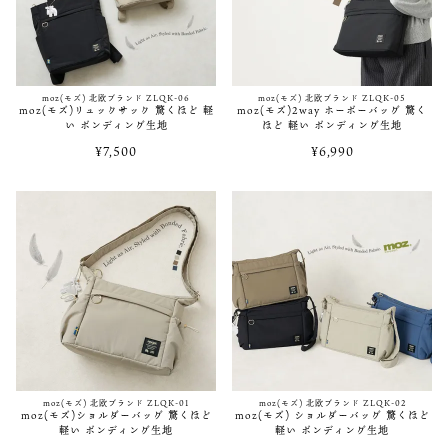
2024/9/10
【新登場】moz(モズ)ZZEIシリーズ コンパクトなミニリュック
moz(モズ) 北欧ブランド ZLQK-06
moz(モズ) 北欧ブランド ZLQK-05
moz(モズ)リュックサック 驚くほど 軽
moz(モズ)2way ホーボーバッグ 驚く
2024/6/21
い ボンディング生地
ほど 軽い ボンディング生地
【WEB限定】moz(モズ)人気No.1 アイテムがリニューアルして新登場
¥
7,500
¥
6,990
2024/5/16
【WEB限定】moz(モズ)大人な雰囲気の多機能ショルダーバッグ新登場
2023/1/18
【期間限定】moz(モズ)WEB限定のmoz商品がポイント20％還元
2022/4/4
moz(モズ) ビジネスピッタリのzzbk-01先行予約開始！
moz(モズ) 北欧ブランド ZLQK-01
moz(モズ) 北欧ブランド ZLQK-02
2021/07/16
moz(モズ)ショルダーバッグ 驚くほど
moz(モズ) ショルダーバッグ 驚くほど
軽い ボンディング生地
軽い ボンディング生地
moz(モズ) ZZEI-11にEC別注色”BLACK×GOLDカラー”追加！