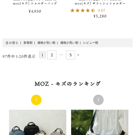
moz(モズ) ショルダーバッグ
moz(モズ) サコッシュショルダー
¥
4,950
4.67
¥
5,280
並び替え
新着順
価格が安い順
価格が高い順
レビュー順
1
…
2
5
97
件中
1
-
20
件表示
MOZ - モズのランキング