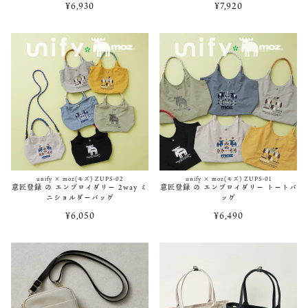
¥
6,930
¥
7,920
2021/06/18
moz(モズ) ZZHC-04にかわいいパステルカラー登場！
2021/05/13
moz(モズ) 当店限定「ZZEI-05 ブラック×ゴールド」再入荷！
2021/05/13
moz(モズ) 当店限定「ZZEI-04 ブラック×ゴールド」再入荷！
unify × moz(モズ) ZUPS-02
unify × moz(モズ) ZUPS-01
2021/04/02
意匠登録 の エンブロイダリー 2way ミ
意匠登録 の エンブロイダリー トートバ
ニショルダーバッグ
ッグ
moz(モズ) 当店限定「ZZEI-03 ブラック×ゴールド」再入荷！
¥
6,050
¥
6,490
2021/04/02
moz(モズ) 当店限定「ZZEI-01」再入荷！
2021/04/02
moz(モズ) 財布「ZNWC-86062」再入荷！