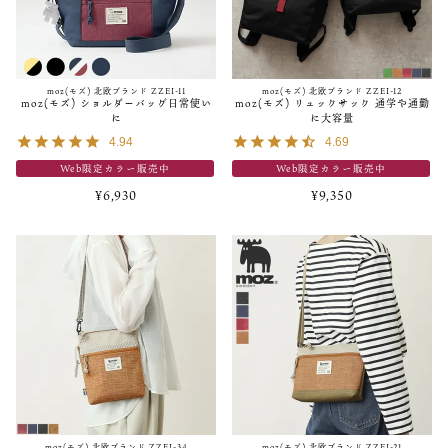
moz(モズ) 北欧ブランド ZZEI-11
moz(モズ) 北欧ブランド ZZEI-12
moz(モズ) ショルダーバッグ日常使い
moz(モズ) リュックサック 通学や通勤
に
に大容量
4.94
4.69
Web限定カラー販売中
Web限定カラー販売中
¥
6,930
¥
9,350
moz(モズ) 北欧ブランド ZZEI-34
moz(モズ) 北欧ブランド ZZEI-21