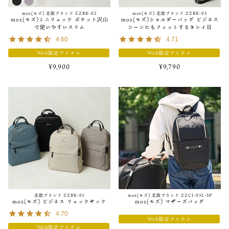
moz(モズ) 北欧ブランド ZZBK-02
moz(モズ) 北欧ブランド ZZBK-03
2020/09/18
moz(モズ)ミニリュック ポケット沢山
moz(モズ)ショルダーバッグ ビジネス
で使いやすいスリム
シーンにもフィットするキレイ目
moz(モズ)商品ご注文でオリジナル「マウスパッド」プレゼント！
4.60
4.71
Web限定アイテム
Web限定アイテム
2020/08/25
¥
9,900
¥
9,790
moz(モズ)新シリーズ"bara - MPSK"が登場！
2020/08/21
moz(モズ)ZZHCシリーズに新型「ZZHC-03」が登場！
2020/08
moz(モズ)財布 ZNWCシリーズ販売開始
2020/08
moz(モズ)財布 ZNWIシリーズ販売開始
北欧ブランド ZZBK-01
moz(モズ) 北欧ブランド ZZCI-03L-SP
moz(モズ) ビジネス リュックサック
moz(モズ) マザーズバッグ
2020/05
4.70
moz(モズ)折り畳み傘"moz × MABU"シリーズ 取扱開始
Web限定アイテム
Web限定アイテム