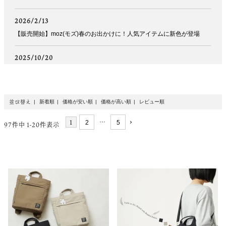
2026/2/13
【販売開始】moz(モズ)春のお出かけに！人気アイテムに新色が登場
2025/10/20
【WEB限先行予約】moz(モズ)秋冬のお出かけに！新シリーズが登場
2025/2/6
並び替え
新着順
価格が安い順
価格が高い順
レビュー順
【WEB限定アイテム】moz(モズ)多機能スマホショルダーバッグ先行予
約開始
1
…
2
5
97
件中
1
-
20
件表示
2025/2/6
【新登場】moz(モズ)ZZRKシリーズ先行予約開始
2025/1/7
【新登場】moz(モズ)ポケットが豊富な2way ショルダーバッグ
2024/12/6
【新登場】moz(モズ)大人可愛いキレイめなミニリュック