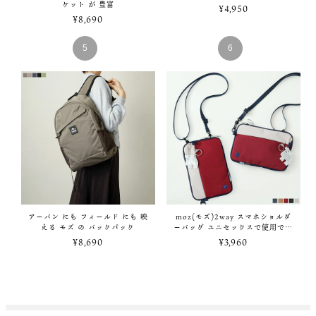
ケット が 豊富
¥
4,950
¥
8,690
アーバン にも フィールド にも 映
moz(モズ)2way スマホショルダ
える モズ の バックパック
ーバッグ ユニセックスで使用でき
るシンプル
¥
8,690
¥
3,960