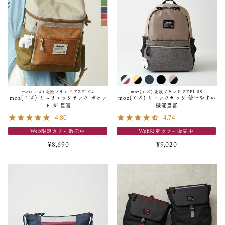
moz(モズ) 北欧ブランド ZZEI-04
moz(モズ) 北欧ブランド ZZEI-05
moz(モズ) ミニリュックサック ポケッ
moz(モズ) リュックサック 使いやすい
ト が 豊富
機能豊富
4.80
4.74
Web限定カラー販売中
Web限定カラー販売中
¥
8,690
¥
9,020