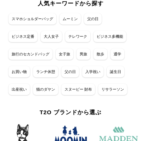
人気キーワードから探す
スマホショルダーバッグ
ムーミン
父の日
ビジネス定番
大人女子
テレワーク
ビジネス多機能
旅行のセカンドバッグ
女子旅
男旅
散歩
通学
お買い物
ランチ休憩
父の日
入学祝い
誕生日
出産祝い
猫のダヤン
スヌーピー 財布
リサラーソン
T2O ブランドから選ぶ