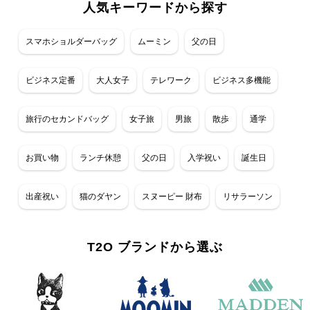
人気キーワードから探す
スマホショルダーバッグ
ムーミン
父の日
ビジネス定番
大人女子
テレワーク
ビジネス多機能
旅行のセカンドバッグ
女子旅
男旅
散歩
通学
お買い物
ランチ休憩
父の日
入学祝い
誕生日
出産祝い
猫のダヤン
スヌーピー 財布
リサラーソン
T2O ブランドから選ぶ