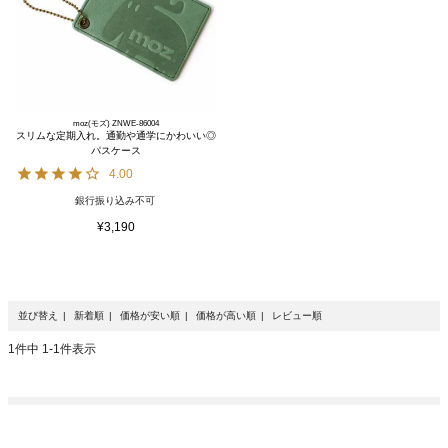
moz(モズ) ZNWE-86004
スリムな定期入れ。通勤や通学にかわいい◎
パスケース
4.00
銀行振り込み不可
¥
3,190
並び替え
新着順
価格が安い順
価格が高い順
レビュー順
1
件中
1
-
1
件表示