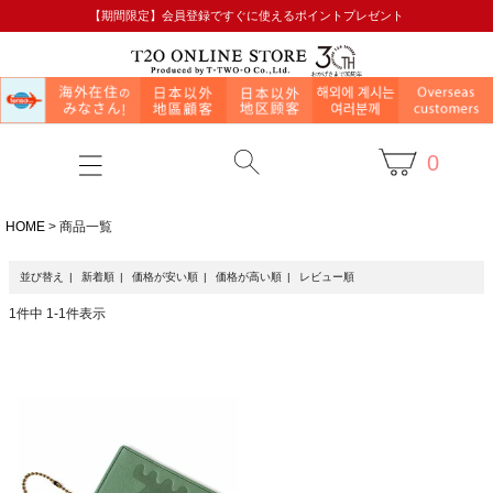
【期間限定】会員登録ですぐに使えるポイントプレゼント
0
HOME
商品一覧
並び替え
新着順
価格が安い順
価格が高い順
レビュー順
1
件中
1
-
1
件表示