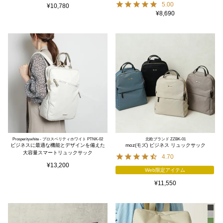
5.00
¥
10,780
¥
8,690
Prosperitywhite - プロスペリティホワイト PTNK-02
北欧ブランド ZZBK-01
ビジネスに最適な機能とデザインを備えた
moz(モズ) ビジネス リュックサック
大容量スマートリュックサック
4.70
¥
13,200
Web限定アイテム
¥
11,550