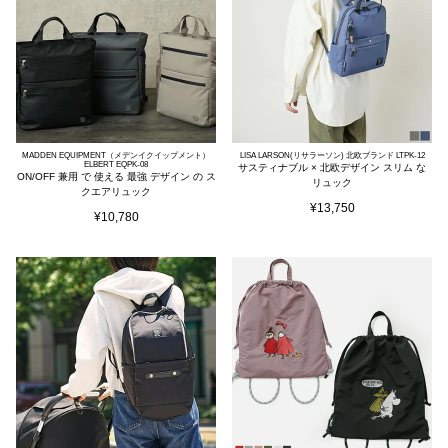
MADDEN EQUIPMENT（メデンイクイップメント）
LISA LARSON(リサラーソン) 北欧ブランド LTPK-12
ELBERT EQPK-08
サスティナブル × 北欧デザイン スリム な
ON/OFF 兼用 で 使える 最強 デザイン の ス
リュック
クエアリュック
¥
13,750
¥
10,780