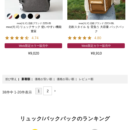
moz(モズ) 北欧ブランド ZZEI-05
moz(モズ) 北欧ブランド ZZCI-03L
moz(モズ) リュックサック 使いやすい機能
北欧スタイル を 背負う 大容量 バックパッ
豊富
ク
4.74
4.80
Web限定カラー販売中
Web限定カラー販売中
¥
9,020
¥
8,910
並び替え
新着順
価格が安い順
価格が高い順
レビュー順
1
2
38
件中
1
-
20
件表示
リュック/バックパックのランキング