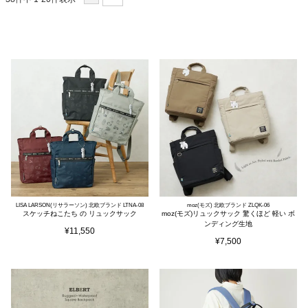
LISA LARSON(リサラーソン) 北欧ブランド LTNA-08
moz(モズ) 北欧ブランド ZLQK-06
スケッチねこたち の リュックサック
moz(モズ)リュックサック 驚くほど 軽い ボ
ンディング生地
¥
11,550
¥
7,500