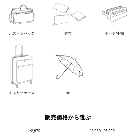
ボストンバッグ
財布
ポーチ/小物
キャリーケース
傘
販売価格から選ぶ
～\2,979
\2,980～\6,999