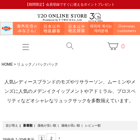
【期間限定】会員登録ですぐに使えるポイントプレゼント
0
HOME
リュック／バックパック
人気レディースブランドのモズやリサラーソン、ムーミンやメ
ンズに人気のメデンイクイップメントやアドミラル、プロスペ
リティなどオシャレなリュックサックを多数揃えています。
並び替え
新着順
価格が安い順
価格が高い順
レビュー順
1
2
38
件中
1
-
20
件表示