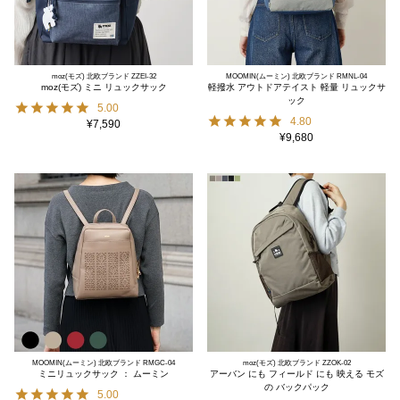
moz(モズ) 北欧ブランド ZZEI-32
MOOMIN(ムーミン) 北欧ブランド RMNL-04
moz(モズ) ミニ リュックサック
軽撥水 アウトドアテイスト 軽量 リュックサ
ック
5.00
4.80
¥
7,590
¥
9,680
MOOMIN(ムーミン) 北欧ブランド RMGC-04
moz(モズ) 北欧ブランド ZZOK-02
ミニリュックサック ： ムーミン
アーバン にも フィールド にも 映える モズ
の バックパック
5.00