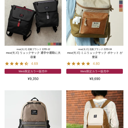
moz(モズ) 北欧ブランド ZZEI-12
moz(モズ) 北欧ブランド ZZEI-04
moz(モズ) リュックサック 通学や通勤に大
moz(モズ) ミニリュックサック ポケット が
容量
豊富
4.69
4.80
Web限定カラー販売中
Web限定カラー販売中
¥
9,350
¥
8,690