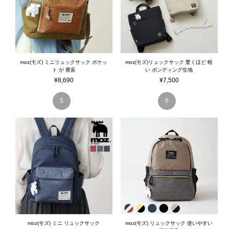
moz(モズ) ミニリュックサック ポケッ
moz(モズ)リュックサック 驚くほど 軽
ト が 豊富
い ボンディング生地
¥
8,690
¥
7,500
moz(モズ) ミニ リュックサック
moz(モズ) リュックサック 使いやすい