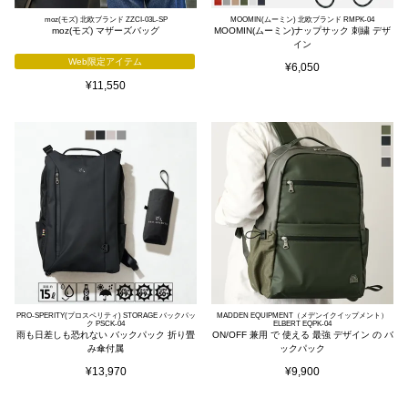
moz(モズ) 北欧ブランド ZZCI-03L-SP
MOOMIN(ムーミン) 北欧ブランド RMPK-04
moz(モズ) マザーズバッグ
MOOMIN(ムーミン)ナップサック 刺繍 デザ
イン
Web限定アイテム
¥
6,050
¥
11,550
PRO-SPERITY(プロスペリティ) STORAGE バックパッ
MADDEN EQUIPMENT（メデンイクイップメント）
ク PSCK-04
ELBERT EQPK-04
雨も日差しも恐れない バックパック 折り畳
ON/OFF 兼用 で 使える 最強 デザイン の バ
み傘付属
ックパック
¥
13,970
¥
9,900