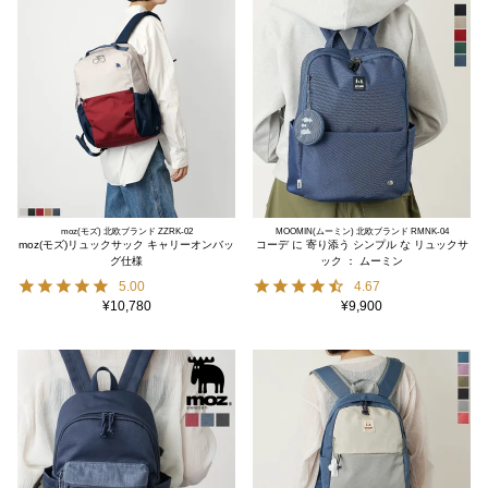
moz(モズ) 北欧ブランド ZZRK-02
MOOMIN(ムーミン) 北欧ブランド RMNK-04
moz(モズ)リュックサック キャリーオンバッ
コーデ に 寄り添う シンプル な リュックサ
グ仕様
ック ： ムーミン
5.00
4.67
¥
10,780
¥
9,900