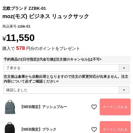
北欧ブランド ZZBK-01
moz(モズ) ビジネス リュックサック
商品番号
zzbk-01
11,550
¥
578
購入で
円分のポイントをプレゼント
予約商品の[日付指定][代金引換][注文後のキャンセル]は不可
(
必
須
注文後は倉庫から自動出荷となりますので注文の変更対応が出来ません。注文
)
内容について必ずご確認ください
(
必
須
)
【WEB限定】アッシュブルー
カートに入れる
【WEB限定】ブラック
カートに入れる