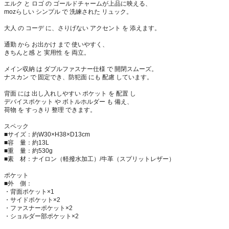
エルク と ロゴ の ゴールドチャームが上品に映える、
mozらしい シンプル で 洗練された リュック。
大人 の コーデ に、さりげない アクセント を 添えます。
通勤 から お出かけ まで 使いやすく、
きちんと感 と 実用性 を 両立。
メイン収納 は ダブルファスナー仕様 で 開閉スムーズ。
ナスカン で 固定でき、防犯面 にも 配慮 しています。
背面 には 出し入れしやすい ポケット を 配置 し
デバイスポケット や ボトルホルダー も 備え、
荷物 を すっきり 整理 できます。
スペック
■サイズ：約W30×H38×D13cm
■容 量：約13L
■重 量：約530g
■素 材：ナイロン（軽撥水加工）/牛革（スプリットレザー）
ポケット
■外 側：
・背面ポケット×1
・サイドポケット×2
・ファスナーポケット×2
・ショルダー部ポケット×2