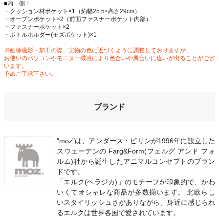
■内 側：
・クッション材ポケット×1（約幅25.5×高さ29cm）
・オープンポケット×2（前面ファスナーポケット内部）
・ファスナーポケット×2
・ボトルホルダー(モズポケット)×1
※画像撮影・加工の際、実物の色に近づくように調整しておりますが、
お使いのパソコンやモニター環境により色合いや風合いに違いが出ることがござ
います。
予めご了承下さい。
ブランド
"moz"は、アンダース・ビリンが1996年に設立した
スウェーデンの Farg&Form(フェルグ アンド フォ
ルム)社から誕生したアニマルコンセプトのブラン
ドです。
「エルク(ヘラジカ)」のモチーフが印象的で、かわ
いくてオシャレな商品が多数揃います。 北欧らし
いスタイリッシュさがありながら、身近に感じられ
るエルクは世界各国で愛されています。