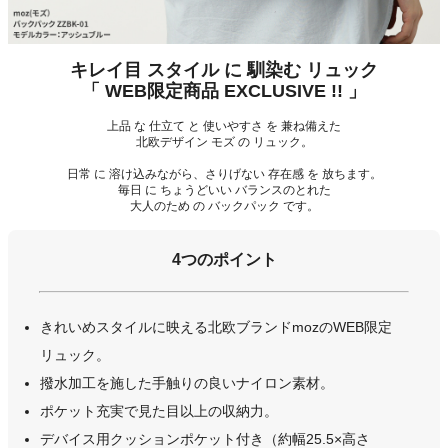
キレイ目 スタイル に 馴染む リュック
「 WEB限定商品 EXCLUSIVE !! 」
上品 な 仕立て と 使いやすさ を 兼ね備えた
北欧デザイン モズ の リュック。
日常 に 溶け込みながら、さりげない 存在感 を 放ちます。
毎日 に ちょうどいい バランスのとれた
大人のため の バックパック です。
4つのポイント
きれいめスタイルに映える北欧ブランドmozのWEB限定
リュック。
撥水加工を施した手触りの良いナイロン素材。
ポケット充実で見た目以上の収納力。
デバイス用クッションポケット付き（約幅25.5×高さ