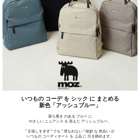
いつもの コーデ を シック に まとめる
新色「アッシュブルー」
落ち着き のある ブルー に
やさしい ニュアンス を 添えた アッシュブルー。
" 主張しすぎず " でも " 埋もれない " 絶妙 な 色合い が
いつもの コーディネート を 上品 に 引き締めます。