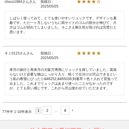
choco1984さん
投稿日
2025/05/25
しばらく使ってみて、とても使いやすいリュックです。デザインも素
敵です。ただ一ヶ月しないうちに両サイドのゴムの部分が伸びて、片
方はゴムが切れてしまいました。そこさえ耐久性が良ければ完璧だと
キミ0123さん
投稿日
2025/05/25
来月の旅行と再来月の大阪万博用にリュックを探していました。嵩張
らないけど必要な物はしっかり入り、軽くて仕分けが沢山できるとい
う私の希望にぴったり&#8252;&#65038;到着早々色々入れて背負って
みました。これまでリュックはあまり使ったことがなかったのです
1
2
…
8
77
件中
1
-
10
件表示