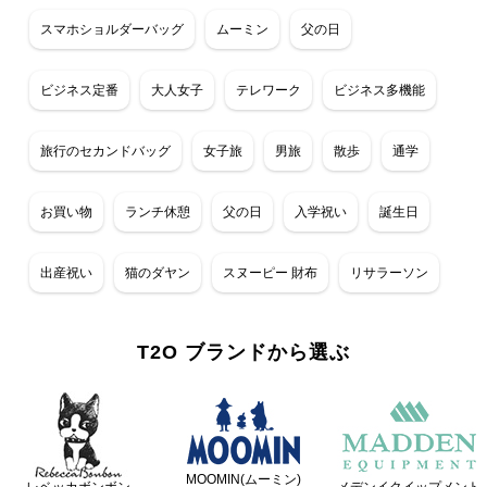
スマホショルダーバッグ
ムーミン
父の日
ビジネス定番
大人女子
テレワーク
ビジネス多機能
旅行のセカンドバッグ
女子旅
男旅
散歩
通学
お買い物
ランチ休憩
父の日
入学祝い
誕生日
出産祝い
猫のダヤン
スヌーピー 財布
リサラーソン
T2O ブランドから選ぶ
MOOMIN(ムーミン)
レベッカボンボン
メデンイクイップメント