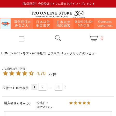
【期間限定】会員登録ですぐに使えるポイントプレゼント
0
HOME
moz - モズ
moz(モズ) ビジネス リュックサックのレビュー
4.70
77
1
2
…
8
77
件中
1
-
10
件表示
購入者さん
2
投稿日
2025/06/17