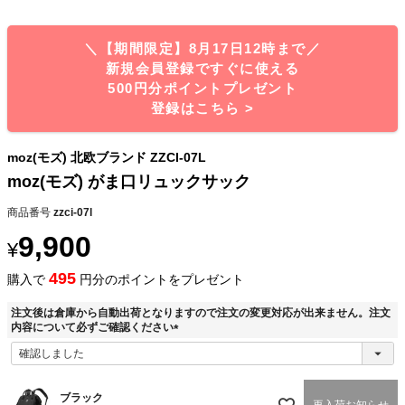
＼【期間限定】8月17日12時まで／
新規会員登録ですぐに使える
500円分ポイントプレゼント
登録はこちら >
moz(モズ) 北欧ブランド ZZCI-07L
moz(モズ) がま口リュックサック
商品番号
zzci-07l
9,900
¥
495
購入で
円分のポイントをプレゼント
注文後は倉庫から自動出荷となりますので注文の変更対応が出来ません。注文
内容について必ずご確認ください
(
必
須
)
ブラック
再入荷お知らせ