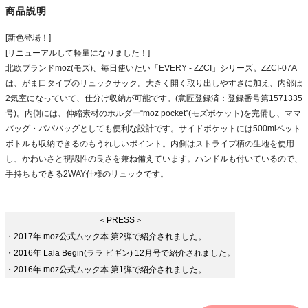
商品説明
[新色登場！]
[リニューアルして軽量になりました！]
北欧ブランドmoz(モズ)、毎日使いたい「EVERY - ZZCI」シリーズ。ZZCI-07A
は、がま口タイプのリュックサック。大きく開く取り出しやすさに加え、内部は
2気室になっていて、仕分け収納が可能です。(意匠登録済：登録番号第1571335
号)。内側には、伸縮素材のホルダー“moz pocket”(モズポケット)を完備し、ママ
バッグ・パパバッグとしても便利な設計です。サイドポケットには500mlペット
ボトルも収納できるのもうれしいポイント。内側はストライプ柄の生地を使用
し、かわいさと視認性の良さを兼ね備えています。ハンドルも付いているので、
手持ちもできる2WAY仕様のリュックです。
＜PRESS＞
・2017年 moz公式ムック本 第2弾で紹介されました。
・2016年 Lala Begin(ララ ビギン) 12月号で紹介されました。
・2016年 moz公式ムック本 第1弾で紹介されました。