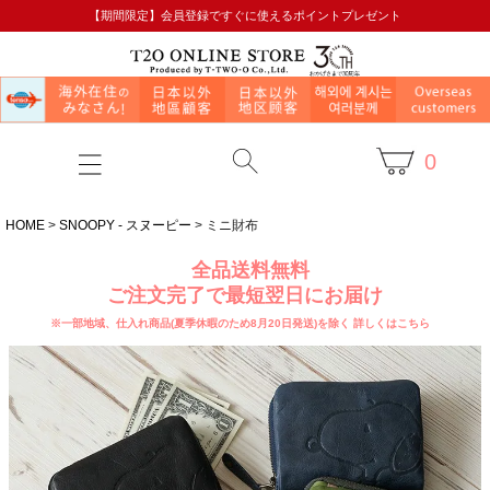
【期間限定】会員登録ですぐに使えるポイントプレゼント
0
HOME
SNOOPY - スヌーピー
ミニ財布
全品送料無料
ご注文完了で最短翌日にお届け
※一部地域、仕入れ商品(夏季休暇のため8月20日発送)を除く
詳しくはこちら