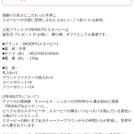
肌触りの良さにこだわった牛革に
スヌーピーが大胆に型押しされた かわいい 二つ折り の お財布。
人気ブランド の PEANUTS スヌーピーは
誕生日 プレゼント や お祝い、贈り物、ギフトとしても最適です。
■ブランド：SNOOPY(スヌーピー)
■素 材：牛革
■サイズ（約）：W12×H9.5×D4cm
■重 量（約）：110g
■仕 様：
札入れ×1
ラウンドファスナー小銭入れ×1
カードポケット×6
フリーポケット×14
[ PEANUTS について ]
アメリカの漫画家、チャールズ・シュルツが1950年から書き始めた漫画
『PEANUTS(ピーナッツ)』。
ビーグル犬のスヌーピーや、スヌーピーの隣をいつもパタパタ飛んでいる黄色い
小鳥のウッドストック、
スヌーピーの飼い主であるチャーリーブラウンやその仲間たちが登場し、世界中
から愛されています。