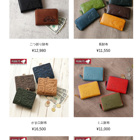
二つ折り財布
長財布
¥
12,980
¥
11,550
がま口財布
ミニ財布
¥
16,500
¥
11,000