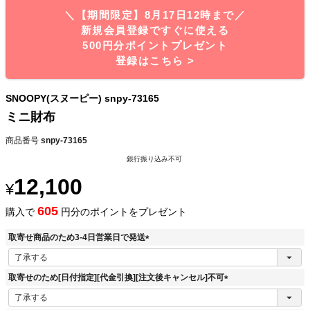
＼【期間限定】8月17日12時まで／
新規会員登録ですぐに使える
500円分ポイントプレゼント
登録はこちら >
SNOOPY(スヌーピー) snpy-73165
ミニ財布
商品番号
snpy-73165
銀行振り込み不可
12,100
¥
605
購入で
円分のポイントをプレゼント
取寄せ商品のため3-4日営業日で発送
(
必
須
取寄せのため[日付指定][代金引換][注文後キャンセル]不可
)
(
必