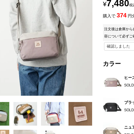
7,480
¥
税
374
購入で
円
注文後は倉庫から
容について必ずご
カラー
ヒー
SOLD
ブラ
SOLD
ニュ