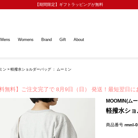
【期間限定】ギフトラッピングが無料
Mens
Womens
Brand
Gift
About
ーミン
軽撥水ショルダーバッグ ： ムーミン
料無料】ご注文完了で
8月9日（日） 発送！
最短翌日に
MOOMIN(ム
軽撥水ショ
商品番号
rmnl-0