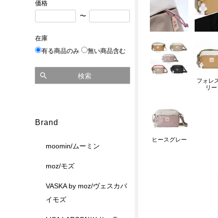
価格
〜
在庫
有る商品のみ
無い商品含む
検索
フォレ
リー
Brand
ヒースグレー
moomin/ムーミン
moz/モズ
VASKA by moz/ヴェスカバ
イモズ