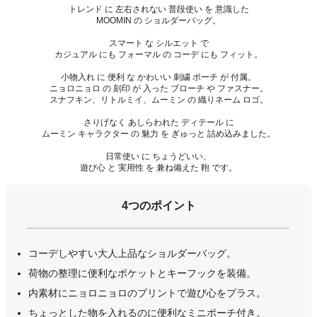
トレンド に 左右されない 普段使い を 意識した
MOOMIN の ショルダーバッグ。
スマート な シルエット で
カジュアル にも フォーマル の コーデ にも フィット。
小物入れ に 便利 な かわいい 刺繍 ポーチ が 付属。
ニョロニョロ の 刻印 が 入った ブローチ や ファスナー。
スナフキン、リトルミイ、ムーミン の 織りネーム ロゴ。
さりげなく あしらわれた ディテール に
ムーミン キャラクター の 魅力 を ぎゅっと 詰め込みました。
日常使い に ちょうどいい、
遊び心 と 実用性 を 兼ね備えた 鞄 です。
4つのポイント
コーデしやすい大人上品なショルダーバッグ。
荷物の整理に便利なポケットとキーフックを装備。
内素材にニョロニョロのプリントで遊び心をプラス。
ちょっとした物を入れるのに便利なミニポーチ付き。