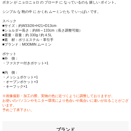
ボタン が ニョロニョロ の ブローチ に なっているのも 嬉しい ポイント。
シンプル な 鞄の中 に かくれ ムーミンたち で いっぱい です。
スペック
■サイズ：約W33/26×H21×D13cm
■ショルダー長さ：約66～133cm（長さ調整可能）
■重量・容量：約 330g / 約 4.5L
■素 材：ポリエステル・革引手
■ブランド：MOOMIN ムーミン
ポケット
■外 側：
・ファスナー付きポケット×1
■内 側：
・メッシュポケット×1
・オープンポケット×3
・キーフック×1
※画像撮影・加工の際、実物の色に近づくように調整しておりますが、
お使いのパソコンやモニター環境により色合いや風合いに違いが出ることがござ
います。
予めご了承下さい。
ブランド