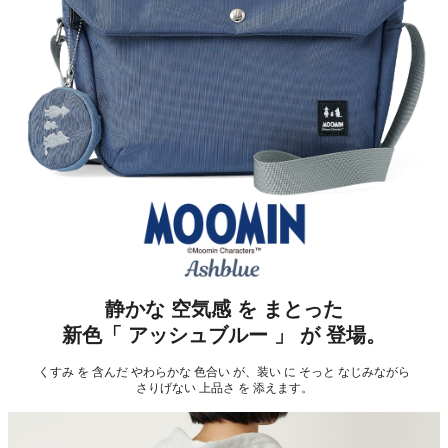
静かな 空気感 を まとった
新色「 アッシュブルー 」 が 登場。
くすみ を 含んだ やわらかな 色合い が、装い に そっと なじみながら
さりげない 上品さ を 添えます。