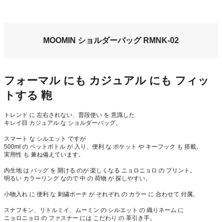
MOOMIN ショルダーバッグ RMNK-02
フォーマル にも カジュアル にも フィッ
トする 鞄
トレンド に 左右されない、普段使い を 意識した
キレイ目 カジュアル な ショルダーバッグ。
スマート な シルエット ですが
500ml の ペットボトル が 入り、便利 な ポケット や キーフック も 搭載。
実用性 も 兼ね備えています。
内生地 は バッグ を 開ける のが 楽しくなる ニョロニョロ の プリント。
明るい カラーリング なので 中 の 荷物 が 探しやすい。
小物入れ に 便利 な 刺繍ポーチ が それぞれ の カラー に 合わせて 付属。
スナフキン、リトルミイ、ムーミン の シルエット の 織りネーム に
ニョロニョロ の ファスナー には こだわり の 革引き手。