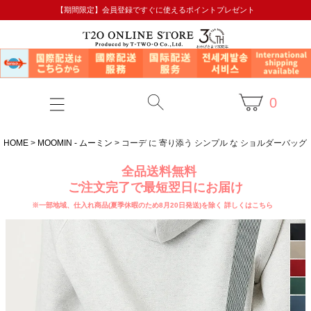
【期間限定】会員登録ですぐに使えるポイントプレゼント
0
HOME
MOOMIN - ムーミン
コーデ に 寄り添う シンプル な ショルダーバッグ
全品送料無料
ご注文完了で最短翌日にお届け
※一部地域、仕入れ商品(夏季休暇のため8月20日発送)を除く
詳しくはこちら