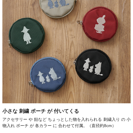
小さな 刺繍 ポーチ が 付いてくる
アクセサリー や 飴など ちょっとした物を入れられる 刺繍入り の 小
物入れ ポーチ が 各カラー に 合わせて付属。（直径約8cm）