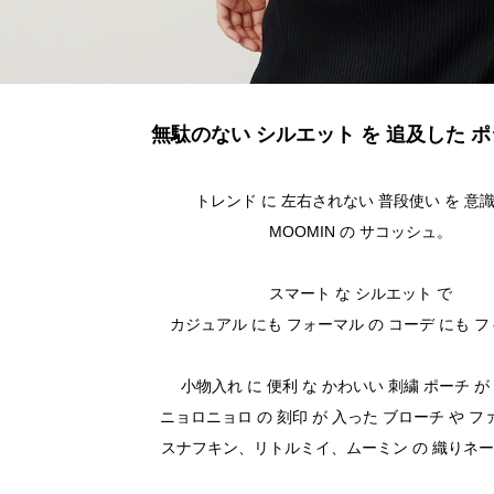
無駄のない シルエット を 追及した 
トレンド に 左右されない 普段使い を 意
MOOMIN の サコッシュ。
スマート な シルエット で
カジュアル にも フォーマル の コーデ にも 
小物入れ に 便利 な かわいい 刺繍 ポーチ が
ニョロニョロ の 刻印 が 入った ブローチ や 
スナフキン、リトルミイ、ムーミン の 織りネー