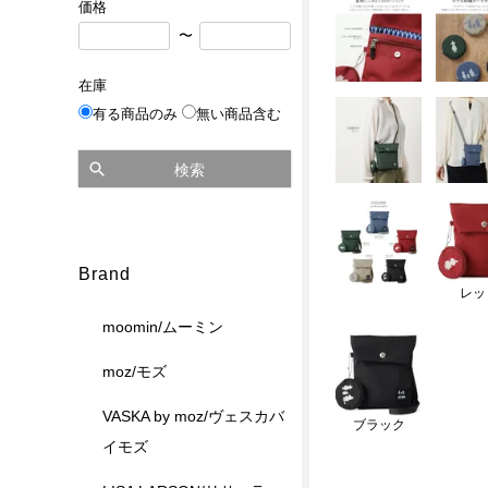
価格
〜
在庫
有る商品のみ
無い商品含む
検索
Brand
レッ
moomin/ムーミン
moz/モズ
VASKA by moz/ヴェスカバ
ブラック
イモズ