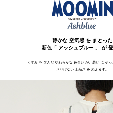
静かな 空気感 を まとった
新色「 アッシュブルー 」 が 
くすみ を 含んだ やわらかな 色合い が、装い に そ
さりげない 上品さ を 添えます。