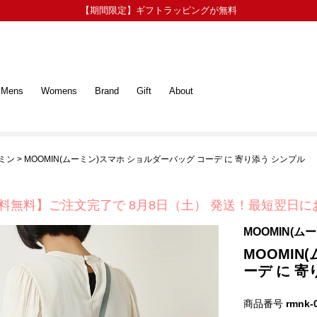
【期間限定】ギフトラッピングが無料
Mens
Womens
Brand
Gift
About
ーミン
MOOMIN(ムーミン)スマホ ショルダーバッグ コーデ に 寄り添う シンプル
料無料】ご注文完了で
8月8日（土） 発送！
最短翌日に
MOOMIN(ム
MOOMIN
ーデ に 寄
商品番号
rmnk-