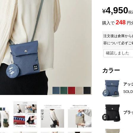
4,950
¥
税
248
購入で
円
注文後は倉庫から
容について必ずご
カラー
アッ
SOLD
ブラ