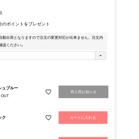
込
分のポイントをプレゼント
自動出荷となりますので注文の変更対応が出来ません。注文内
確認ください
(
必
須
)
シュブルー
再入荷お知らせ
 OUT
ック
カートに入れる