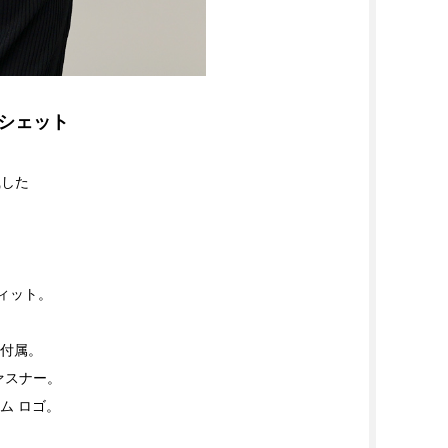
ポシェット
識した
フィット。
 付属。
ファスナー。
ム ロゴ。