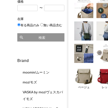
価格
〜
在庫
有る商品のみ
無い商品含む
検索
Brand
moomin/ムーミン
moz/モズ
ベージュ
レッ
VASKA by moz/ヴェスカバ
イモズ