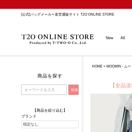
[公式]バッグメーカー直営通販サイト T2O ONLINE STORE
New
All
HOME
MOOMIN - ム
商品を探す
【全品送
【商品を絞り込む】
ブランド