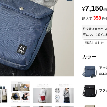
7,150
¥
税
358
購入で
円
注文後は倉庫から
容について必ずご
カラー
アッ
SOLD
ブラ