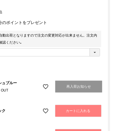
込
分のポイントをプレゼント
自動出荷となりますので注文の変更対応が出来ません。注文内
確認ください
(
必
須
)
シュブルー
再入荷お知らせ
 OUT
ック
カートに入れる