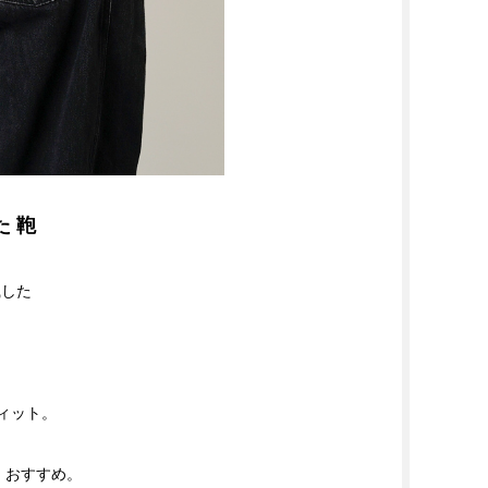
た 鞄
識した
フィット。
に おすすめ。