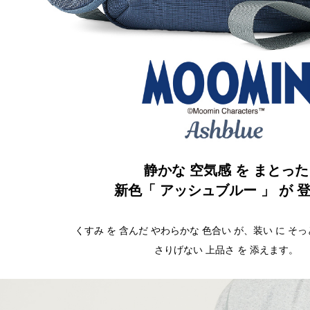
静かな 空気感 を まとった
新色「 アッシュブルー 」 が 
くすみ を 含んだ やわらかな 色合い が、装い に そ
さりげない 上品さ を 添えます。