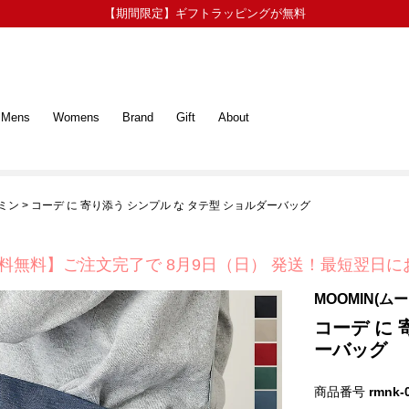
【期間限定】ギフトラッピングが無料
Mens
Womens
Brand
Gift
About
ーミン
コーデ に 寄り添う シンプル な タテ型 ショルダーバッグ
料無料】ご注文完了で
8月9日（日） 発送！
最短翌日に
MOOMIN(ム
コーデ に 
ーバッグ
商品番号
rmnk-