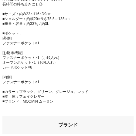
長時間の持ち歩きにも◎
■サイズ：約W23×H16×D9cm
■ショルダー：約幅20×長さ75.5～135cm
■重量・容量：約337g / 約3L
■ポケット：
[外側]
ファスナーポケット×1
[お財布機能]
ファスナーポケット×1（小銭入れ）
オープンポケット×1（お札入れ）
カードポケット×6
[内側]
ファスナーポケット×1
■カラー：ブラック、グリーン、グレージュ、レッド
■本 体：フェイクレザー
■ブランド：MOOMIN ムーミン
ブランド