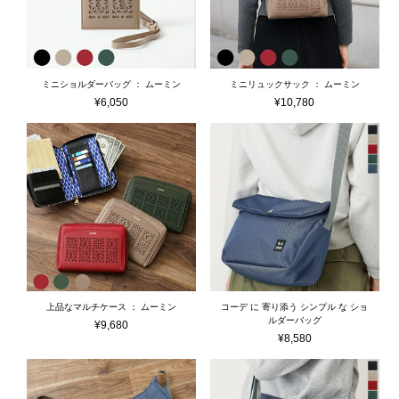
ミニショルダーバッグ ： ムーミン
ミニリュックサック ： ムーミン
¥
6,050
¥
10,780
上品なマルチケース ： ムーミン
コーデ に 寄り添う シンプル な ショ
ルダーバッグ
¥
9,680
¥
8,580