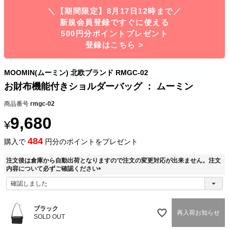
＼【期間限定】8月17日12時まで／
新規会員登録ですぐに使える
500円分ポイントプレゼント
登録はこちら >
MOOMIN(ムーミン) 北欧ブランド RMGC-02
お財布機能付きショルダーバッグ ： ムーミン
商品番号
rmgc-02
9,680
¥
484
購入で
円分のポイントをプレゼント
注文後は倉庫から自動出荷となりますので注文の変更対応が出来ません。注文
内容について必ずご確認ください
(
必
須
)
ブラック
再入荷お知らせ
SOLD OUT