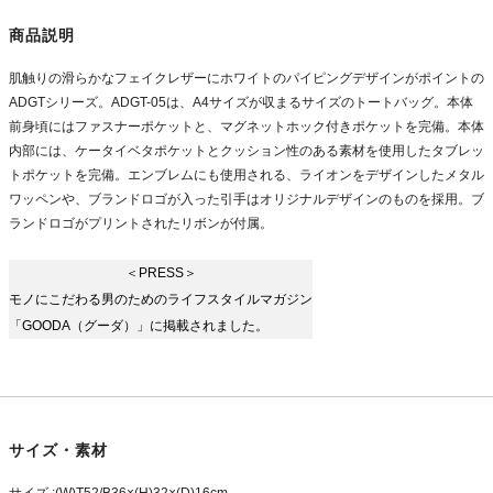
商品説明
肌触りの滑らかなフェイクレザーにホワイトのパイピングデザインがポイントの
ADGTシリーズ。ADGT-05は、A4サイズが収まるサイズのトートバッグ。本体
前身頃にはファスナーポケットと、マグネットホック付きポケットを完備。本体
内部には、ケータイベタポケットとクッション性のある素材を使用したタブレッ
トポケットを完備。エンブレムにも使用される、ライオンをデザインしたメタル
ワッペンや、ブランドロゴが入った引手はオリジナルデザインのものを採用。ブ
ランドロゴがプリントされたリボンが付属。
＜PRESS＞
モノにこだわる男のためのライフスタイルマガジン
「GOODA（グーダ）」に掲載されました。
サイズ・素材
サイズ :(W)T52/B36×(H)32×(D)16cm