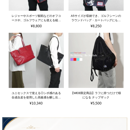
レジャーやスポーツ観戦などのオフコ
A5サイズが収納でき、ゴルフシーンの
ースや、ゴルフウェアにも使える縦型
ラウンドバッグ・カートバッグにも使
ショルダーバッグ
えるミニトートバッグ
¥
8,800
¥
8,250
ユニセックスで使える◎シボ感のある
【WEB限定商品】ラフに持つだけで様
合成合皮を使用した高級感を醸し出す
になる ナップザック
多用途なトートバッグ
¥
10,340
¥
5,500