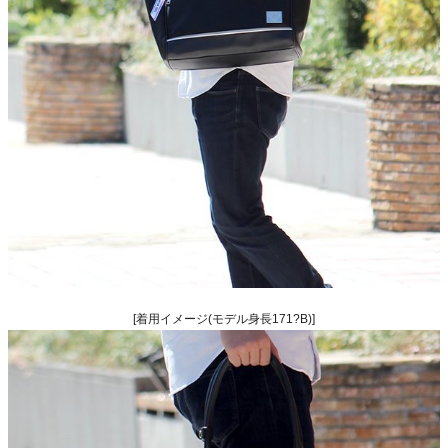
[着用イメージ(モデル身長171?B)]