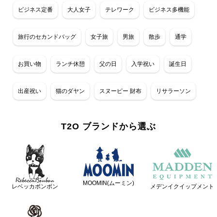
ビジネス定番
大人女子
テレワーク
ビジネス多機能
旅行のセカンドバッグ
女子旅
男旅
散歩
通学
お買い物
ランチ休憩
父の日
入学祝い
誕生日
出産祝い
猫のダヤン
スヌーピー 財布
リサラーソン
T2O ブランドから選ぶ
MOOMIN(ムーミン)
レベッカボンボン
メデンイクイップメント