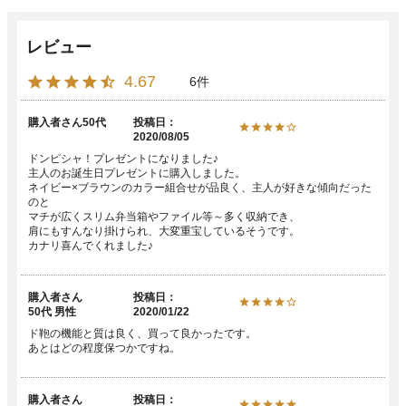
4.67
6
購入者
50代
投稿日
2020/08/05
ドンピシャ！プレゼントになりました♪

主人のお誕生日プレゼントに購入しました。

ネイビー×ブラウンのカラー組合せが品良く、主人が好きな傾向だった
のと

マチが広くスリム弁当箱やファイル等～多く収納でき、

肩にもすんなり掛けられ、大変重宝しているそうです。

カナリ喜んでくれました♪
購入者
投稿日
50代
男性
2020/01/22
ド鞄の機能と質は良く、買って良かったです。

あとはどの程度保つかですね。
購入者
投稿日