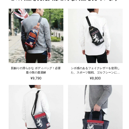
肌触りの滑らかな ボディバッグ！必要
シボ感のあるフェイクレザーを使用し
最小限の最適解
た、スポーツ観戦、ゴルフシーンにも
使えるボディバッグ
¥
9,790
¥
8,800