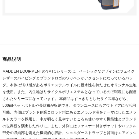
商品説明
MADDEN EQUIPMENTのNMTCシリーズは、ベーシックなデザインにフェイク
レザーのパイピングとブランドロゴのワッペンがアクセントになっているバッ
グ。本体は張り感があるポリエステルツイルに撥水性を持たせたオリジナル生地
を使用。また、内生地はリサイクルポリエステルとなっているので環境にも配慮
されたシリーズになっています。 本商品はすっきりとしたサイズ感ながら、
500mlペットボトルや長財布が収納でき、タウンユースにもアウトドアにも活用
可能。内側はブランド創業コロラド州にあるエメラルド湖をテーマにしたエメラ
ルドカラーを採用し、中が明るく見やすいところも使いやすく機能性とブランド
の世界観を演出した作りに。また、外側にはファスナー付きポケットやバックル
部分の収納部を備えた機能的な設計。ショルダーストラップと背面はエアメッシ