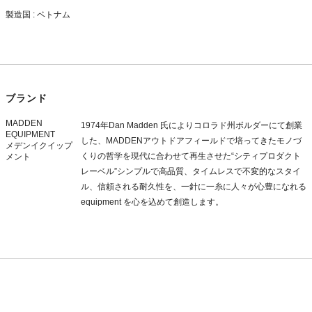
製造国 : ベトナム
ブランド
MADDEN
1974年Dan Madden 氏によりコロラド州ボルダーにて創業
EQUIPMENT
した、MADDENアウトドアフィールドで培ってきたモノづ
メデンイクイップ
くりの哲学を現代に合わせて再生させた“シティプロダクト
メント
レーベル”シンプルで高品質、タイムレスで不変的なスタイ
ル、信頼される耐久性を、一針に一糸に人々が心豊になれる
equipment を心を込めて創造します。