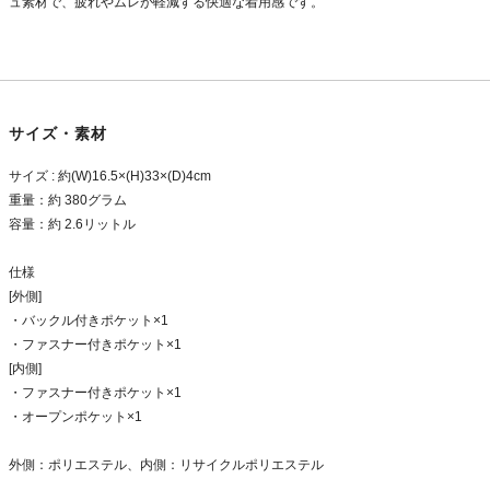
ュ素材で、疲れやムレが軽減する快適な着用感です。
サイズ・素材
サイズ : 約(W)16.5×(H)33×(D)4cm
重量：約 380グラム
容量：約 2.6リットル
仕様
[外側]
・バックル付きポケット×1
・ファスナー付きポケット×1
[内側]
・ファスナー付きポケット×1
・オープンポケット×1
外側：ポリエステル、内側：リサイクルポリエステル