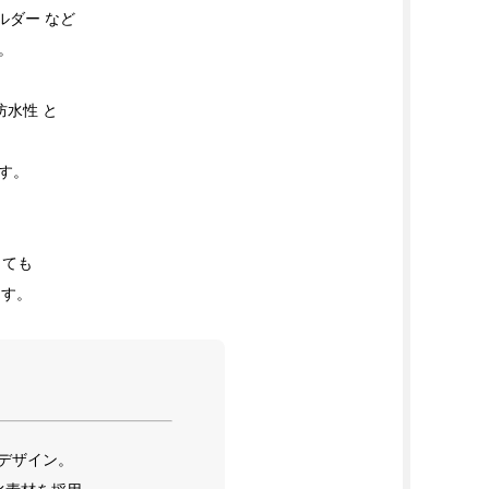
ルダー など
置。
防水性 と
です。
しても
ます。
るデザイン。