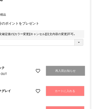
08
0
税込
分のポイントをプレゼント
確定後の[カラー変更][キャンセル][注文内容の変更]不可
(
必
須
)
ック
再入荷お知らせ
 OUT
クグレイ
カートに入れる