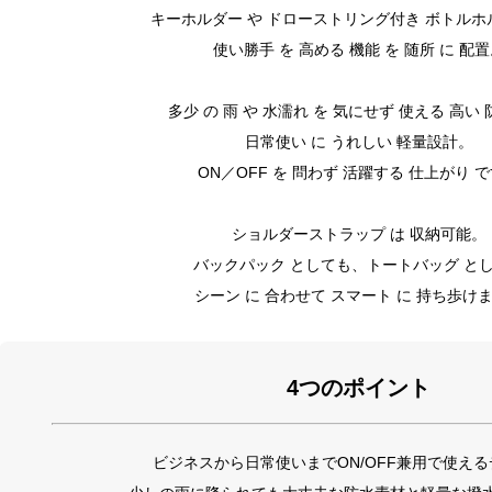
キーホルダー や ドローストリング付き ボトルホ
使い勝手 を 高める 機能 を 随所 に 配
多少 の 雨 や 水濡れ を 気にせず 使える 高い 
日常使い に うれしい 軽量設計。
ON／OFF を 問わず 活躍する 仕上がり 
ショルダーストラップ は 収納可能。
バックパック としても、トートバッグ と
シーン に 合わせて スマート に 持ち歩け
4つのポイント
ビジネスから日常使いまでON/OFF兼用で使え