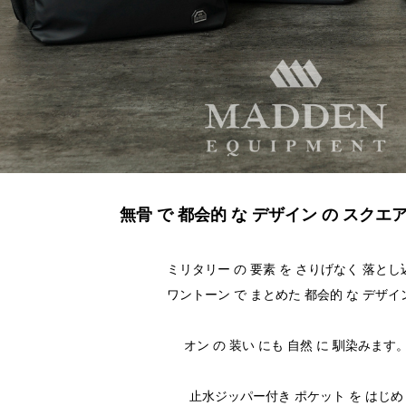
無骨 で 都会的 な デザイン の スクエ
ミリタリー の 要素 を さりげなく 落とし
ワントーン で まとめた 都会的 な デザイ
オン の 装い にも 自然 に 馴染みます
止水ジッパー付き ポケット を はじめ