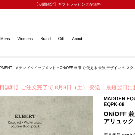
【期間限定】ギフトラッピングが無料
Mens
Womens
Brand
Gift
About
UIPMENT - メデン イクイップメント
ON/OFF 兼用 で 使える 最強 デザイン の 
料無料】ご注文完了で
8月8日（土） 発送！
最短翌日に
MADDEN E
EQPK-08
ON/OFF
アリュック