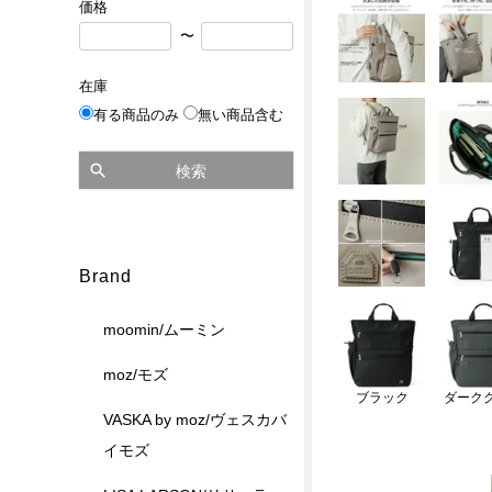
価格
〜
在庫
有る商品のみ
無い商品含む
検索
Brand
moomin/ムーミン
moz/モズ
ブラック
ダーク
VASKA by moz/ヴェスカバ
イモズ