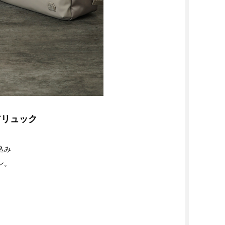
アリュック
込み
ン。
。