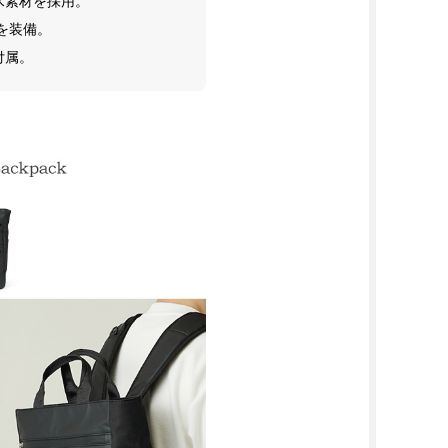
水素材を採用。
を装備。
付属。