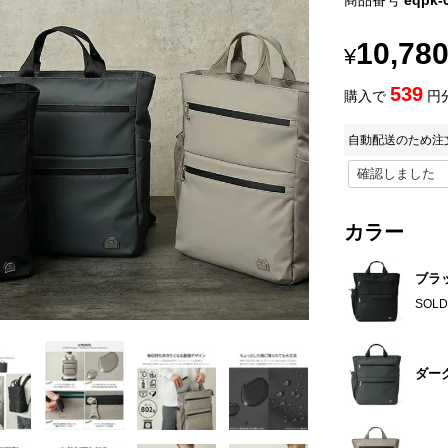
商品番号
eqpk-
10,78
¥
539
購入で
円
自動配送のため注文
カラー
ブラ
SOLD
ダー