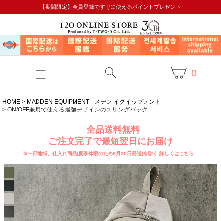
【期間限定】会員登録ですぐに使えるポイントプレゼント
0
HOME
MADDEN EQUIPMENT - メデン イクイップメント
ON/OFF兼用で使える最強デザインのスリングバッグ
全品送料無料
ご注文完了で最短翌日にお届け
※一部地域、仕入れ商品(夏季休暇のため8月20日発送)を除く
詳しくはこちら