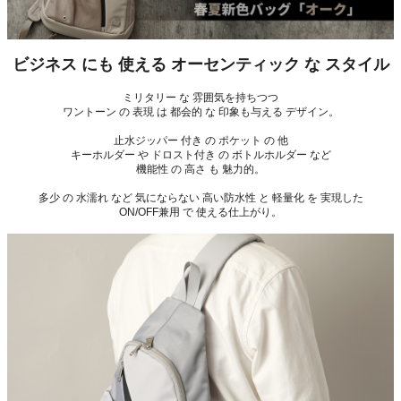
ビジネス にも 使える オーセンティック な スタイル
ミリタリー な 雰囲気を持ちつつ
ワントーン の 表現 は 都会的 な 印象も与える デザイン。
止水ジッパー 付き の ポケット の 他
キーホルダー や ドロスト付き の ボトルホルダー など
機能性 の 高さ も 魅力的。
多少 の 水濡れ など 気にならない 高い防水性 と 軽量化 を 実現した
ON/OFF兼用 で 使える仕上がり。