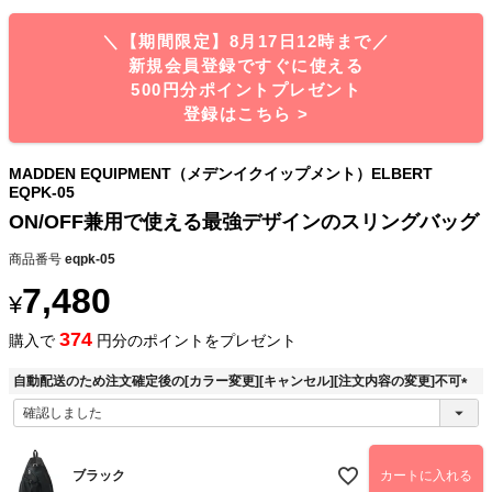
＼【期間限定】8月17日12時まで／
新規会員登録ですぐに使える
500円分ポイントプレゼント
登録はこちら >
MADDEN EQUIPMENT（メデンイクイップメント）ELBERT
EQPK-05
ON/OFF兼用で使える最強デザインのスリングバッグ
商品番号
eqpk-05
7,480
¥
374
購入で
円分のポイントをプレゼント
自動配送のため注文確定後の[カラー変更][キャンセル][注文内容の変更]不可
(
必
須
)
ブラック
カートに入れる