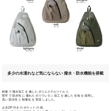
多少の水濡れなど気にならない 撥水・防水機能を搭載
軽量 で 撥水加工 を 施した ポリエステルツイル と
堅牢 で 防水性 に 優れた ポリウレタン 加工 を 施した 生地 を 採用し、
高い 防水性 と 軽量化 を 実現 しました。
止水ZIP 付き の ポケット の 他、