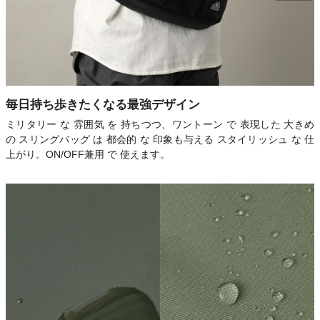
毎日持ち歩きたくなる最強デザイン
ミリタリー な 雰囲気 を 持ちつつ、ワントーン で 表現した 大きめ
の スリングバッグ は 都会的 な 印象も与える スタイリッシュ な 仕
上がり。ON/OFF兼用 で 使えます。