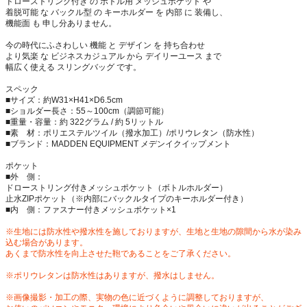
ドローストリング付き の ボトル用 メッシュポケット や
着脱可能 な バックル型 の キーホルダー を 内部 に 装備し、
機能面 も 申し分ありません。
今の時代にふさわしい 機能 と デザイン を 持ち合わせ
より気楽 な ビジネスカジュアル から デイリーユース まで
幅広く使える スリングバッグ です。
スペック
■サイズ：約W31×H41×D6.5cm
■ショルダー長さ：55～100cm（調節可能）
■重量・容量：約 322グラム / 約 5リットル
■素 材：ポリエステルツイル（撥水加工）/ポリウレタン（防水性）
■ブランド：MADDEN EQUIPMENT メデンイクイップメント
ポケット
■外 側：
ドローストリング付きメッシュポケット（ボトルホルダー）
止水ZIPポケット（※内部にバックルタイプのキーホルダー付き）
■内 側：ファスナー付きメッシュポケット×1
※生地には防水性や撥水性を施しておりますが、生地と生地の隙間から水が染み
込む場合があります。
あくまで防水性を向上させた鞄であることをご了承ください。
※ポリウレタンは防水性はありますが、撥水はしません。
※画像撮影・加工の際、実物の色に近づくように調整しておりますが、