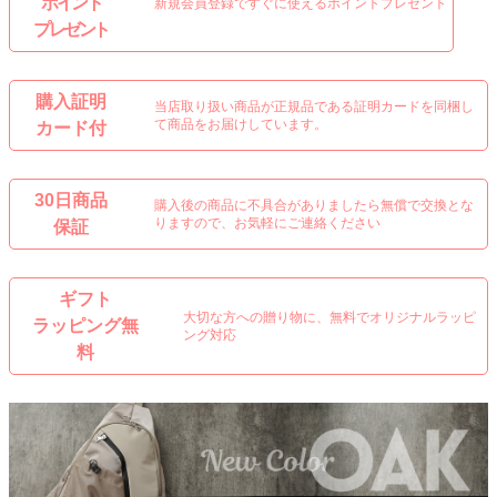
ポイント
新規会員登録ですぐに使えるポイントプレゼント
プレゼント
購入証明
当店取り扱い商品が正規品である証明カードを同梱し
て商品をお届けしています。
カード付
30日商品
購入後の商品に不具合がありましたら無償で交換とな
りますので、お気軽にご連絡ください
保証
ギフト
大切な方への贈り物に、無料でオリジナルラッピ
ラッピング無
ング対応
料