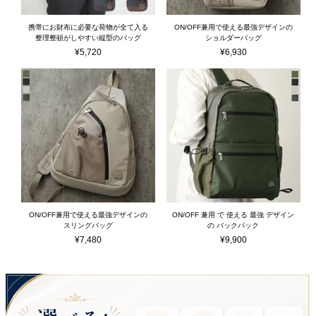
携帯にお財布に必要な荷物が全て入る
ON/OFF兼用で使える最強デザインの
整理整頓がしやすい縦型のバッグ
ショルダーバッグ
¥
5,720
¥
6,930
ON/OFF兼用で使える最強デザインの
ON/OFF 兼用 で 使える 最強 デザイン
スリングバッグ
の バックパック
¥
7,480
¥
9,900