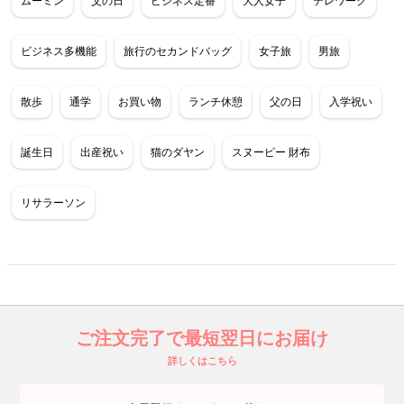
ムーミン
父の日
ビジネス定番
大人女子
テレワーク
ビジネス多機能
旅行のセカンドバッグ
女子旅
男旅
散歩
通学
お買い物
ランチ休憩
父の日
入学祝い
誕生日
出産祝い
猫のダヤン
スヌーピー 財布
リサラーソン
ご注文完了で最短翌日にお届け
詳しくはこちら