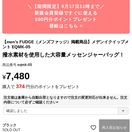
＼【期間限定】8月17日12時まで／
新規会員登録ですぐに使える
500円分ポイントプレゼント
登録はこちら >
【men's FUDGE（メンズファッジ）掲載商品】メデンイクイップメ
ント EQMK-05
撥水素材を使用した大容量メッセンジャーバッグ！
商品番号
eqmk-05
7,480
¥
374
購入で
円分のポイントをプレゼント
注文後は倉庫から自動出荷となりますので注文の変更対応が出来ません。注文
内容について必ずご確認ください
(
必
須
)
ブラック
再入荷お知らせ
SOLD OUT