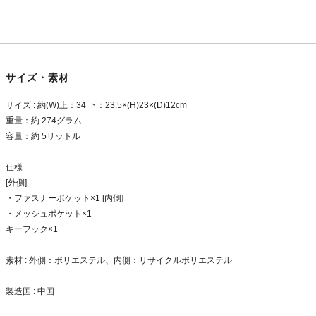
サイズ・素材
サイズ : 約(W)上：34 下：23.5×(H)23×(D)12cm
重量：約 274グラム
容量：約 5リットル
仕様
[外側]
・ファスナーポケット×1 [内側]
・メッシュポケット×1
キーフック×1
素材 : 外側：ポリエステル、内側：リサイクルポリエステル
製造国 : 中国