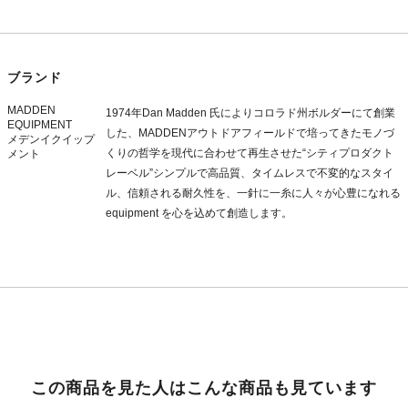
ブランド
MADDEN
1974年Dan Madden 氏によりコロラド州ボルダーにて創業
EQUIPMENT
した、MADDENアウトドアフィールドで培ってきたモノづ
メデンイクイップ
くりの哲学を現代に合わせて再生させた“シティプロダクト
メント
レーベル”シンプルで高品質、タイムレスで不変的なスタイ
ル、信頼される耐久性を、一針に一糸に人々が心豊になれる
equipment を心を込めて創造します。
この商品を見た人はこんな商品も見ています