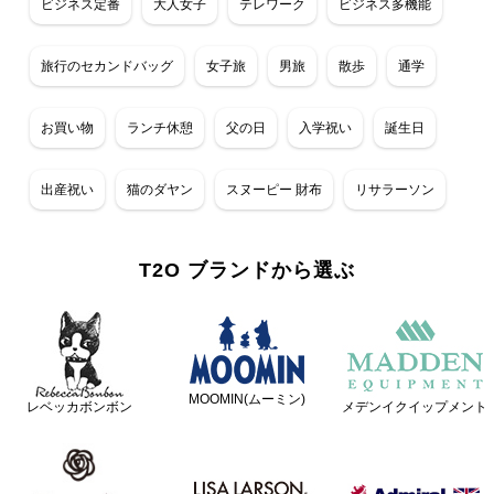
ビジネス定番
大人女子
テレワーク
ビジネス多機能
旅行のセカンドバッグ
女子旅
男旅
散歩
通学
お買い物
ランチ休憩
父の日
入学祝い
誕生日
出産祝い
猫のダヤン
スヌーピー 財布
リサラーソン
T2O ブランドから選ぶ
MOOMIN(ムーミン)
レベッカボンボン
メデンイクイップメント