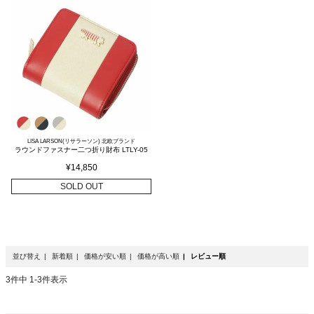
LISA LARSON(リサラーソン) 北欧ブランド
ラウンドファスナー二つ折り財布 LTLY-05
¥
14,850
SOLD OUT
並び替え
新着順
価格が安い順
価格が高い順
レビュー順
3
件中
1
-
3
件表示