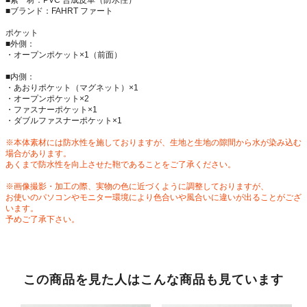
■素 材：PVC 合成皮革（防水性）
■ブランド：FAHRT ファート
ポケット
■外側：
・オープンポケット×1（前面）
■内側：
・あおりポケット（マグネット）×1
・オープンポケット×2
・ファスナーポケット×1
・ダブルファスナーポケット×1
※本体素材には防水性を施しておりますが、生地と生地の隙間から水が染み込む
場合があります。
あくまで防水性を向上させた鞄であることをご了承ください。
※画像撮影・加工の際、実物の色に近づくように調整しておりますが、
お使いのパソコンやモニター環境により色合いや風合いに違いが出ることがござ
います。
予めご了承下さい。
この商品を見た人はこんな商品も見ています