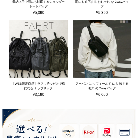
収納上手で雨にも対応するショルダー
雨にも対応する おしゃれ な 2wayバッ
トートバッグ
グ
¥
5,390
¥
5,390
【WEB限定商品】ラフに持つだけで様
アーバン にも フィールド にも 映える
になる ナップザック
モズ の 2wayバッグ
¥
3,190
¥
6,050