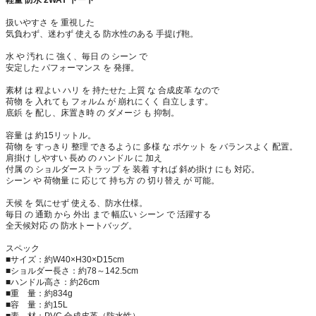
軽量 防水 2WAY トート
扱いやすさ を 重視した
気負わず、迷わず 使える 防水性のある 手提げ鞄。
水 や 汚れ に 強く、毎日 の シーン で
安定した パフォーマンス を 発揮。
素材 は 程よい ハリ を 持たせた 上質 な 合成皮革 なので
荷物 を 入れても フォルム が 崩れにくく 自立します。
底鋲 を 配し、床置き時 の ダメージ も 抑制。
容量 は 約15リットル。
荷物 を すっきり 整理 できるように 多様 な ポケット を バランスよく 配置。
肩掛け しやすい 長め の ハンドル に 加え
付属 の ショルダーストラップ を 装着 すれば 斜め掛け にも 対応。
シーン や 荷物量 に 応じて 持ち方 の 切り替え が 可能。
天候 を 気にせず 使える、防水仕様。
毎日 の 通勤 から 外出 まで 幅広い シーン で 活躍する
全天候対応 の 防水トートバッグ。
スペック
■サイズ：約W40×H30×D15cm
■ショルダー長さ：約78～142.5cm
■ハンドル高さ：約26cm
■重 量：約834g
■容 量：約15L