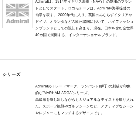
Admiralは、1914年イギリス海軍（NAVY）の制服のブラン
ドとしてスタート。ロゴモチーフは、Admiral=海軍提督の
袖章を表す。 2000年代に入り、英国のみならずイタリアや
ドイツ、オランダなどの欧州諸国において、ハイファッショ
ンブランドとしての認知も高まり、現在、日本を含む全世界
40カ国で展開する、インターナショナルブランド。
シリーズ
Admiralのトレードマーク、ランパント(獅子)の刺繍が印象
的な”MARHAM-ADGA”シリーズ。
高級感を醸し出しながらもカジュアルなテイストを取り入れ
た、スポーツ観戦やゴルフシーンなど、アクティブなシーン
やレジャーにもマッチするデザインです。