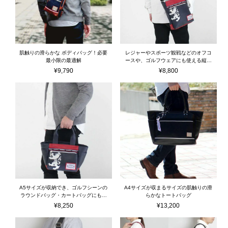
肌触りの滑らかな ボディバッグ！必要
レジャーやスポーツ観戦などのオフコ
最小限の最適解
ースや、ゴルフウェアにも使える縦型
ショルダーバッグ
¥
9,790
¥
8,800
A5サイズが収納でき、ゴルフシーンの
A4サイズが収まるサイズの肌触りの滑
ラウンドバッグ・カートバッグにも使
らかなトートバッグ
えるミニトートバッグ
¥
8,250
¥
13,200