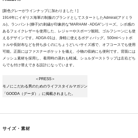
[新色グレーがラインナップに加わりました！]
1914年にイギリス海軍の制服のブランドとしてスタートしたAdmiral(アドミラ
ル)。ランパント(獅子)の刺繍が印象的な“MARHAM - ADGA”シリーズ。シボ感の
あるフェイクレザーを使用した、レジャーやスポーツ観戦、ゴルフシーンにも使
えるデザインです。ADGA-01は、身軽に使えるボディバッグ。500mlペットボ
トルや長財布などを持ち歩くのにちょうどいいサイズ感で、オフコースでも使用
可能。正面にはファスナーポケットを備え、小物の収納にも便利です。背面には
メッシュ素材を採用し、着用時の蒸れも軽減。ショルダーストラップは左右どち
らでも付け替えできる設計になっています。
＜PRESS＞
モノにこだわる男のためのライフスタイルマガジン
「GOODA（グーダ）」に掲載されました。
サイズ・素材