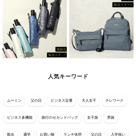
人気キーワード
ムーミン
父の日
ビジネス定番
大人女子
テレワーク
ビジネス多機能
旅行のセカンドバッグ
女子旅
男旅
散歩
通学
お買い物
ランチ休憩
父の日
入学祝い