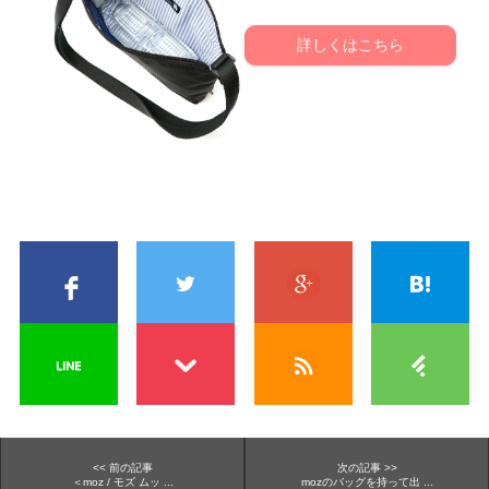
詳しくはこちら
<< 前の記事
次の記事 >>
＜moz / モズ ムッ ...
mozのバッグを持って出 ...