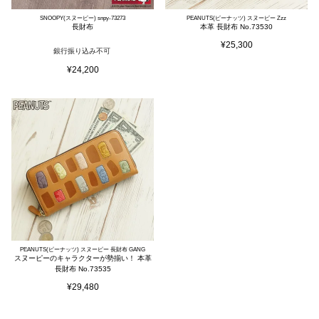
SNOOPY(スヌーピー) snpy-73273
PEANUTS(ピーナッツ) スヌーピー Zzz
長財布
本革 長財布 No.73530
¥
25,300
銀行振り込み不可
¥
24,200
PEANUTS(ピーナッツ) スヌーピー 長財布 GANG
スヌーピーのキャラクターが勢揃い！ 本革
長財布 No.73535
¥
29,480