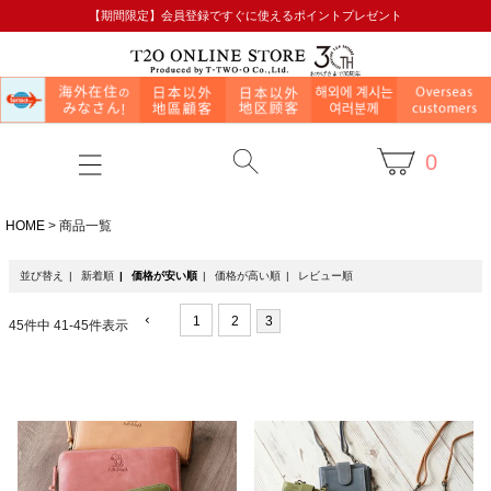
【期間限定】会員登録ですぐに使えるポイントプレゼント
0
HOME
商品一覧
並び替え
新着順
価格が安い順
価格が高い順
レビュー順
1
2
3
45
件中
41
-
45
件表示