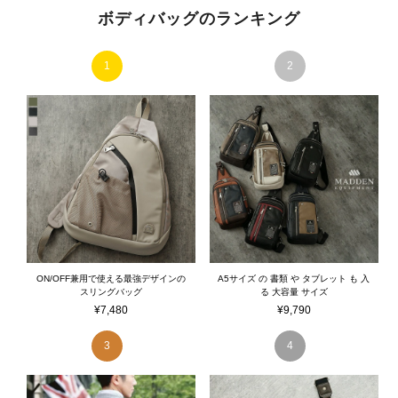
ボディバッグのランキング
ON/OFF兼用で使える最強デザインの
A5サイズ の 書類 や タブレット も 入
スリングバッグ
る 大容量 サイズ
¥
7,480
¥
9,790