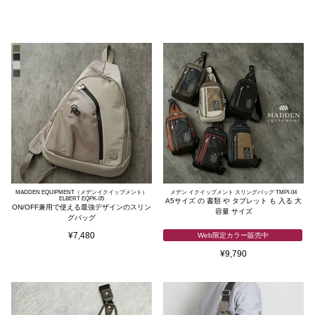
MADDEN EQUIPMENT（メデンイクイップメント）
メデン イクイップメント スリングバッグ TMPI-04
ELBERT EQPK-05
A5サイズ の 書類 や タブレット も 入る 大
ON/OFF兼用で使える最強デザインのスリン
容量 サイズ
グバッグ
¥
7,480
Web限定カラー販売中
¥
9,790