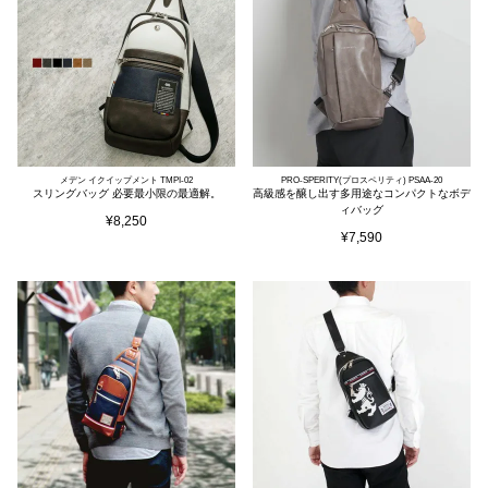
メデン イクイップメント TMPI-02
PRO-SPERITY(プロスペリティ) PSAA-20
スリングバッグ 必要最小限の最適解。
高級感を醸し出す多用途なコンパクトなボデ
ィバッグ
¥
8,250
¥
7,590