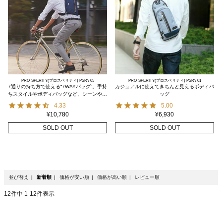
PRO-SPERITY(プロスペリティ) PSPA-05
PRO-SPERITY(プロスペリティ) PSPA-01
7通りの持ち方で使える“7WAYバッグ”。手持
カジュアルに使えてきちんと見えるボディバ
ちスタイルやボディバッグなど、シーンや気
ッグ
分に合わせて使える◎
4.33
5.00
¥
10,780
¥
6,930
SOLD OUT
SOLD OUT
並び替え
新着順
価格が安い順
価格が高い順
レビュー順
12
件中
1
-
12
件表示