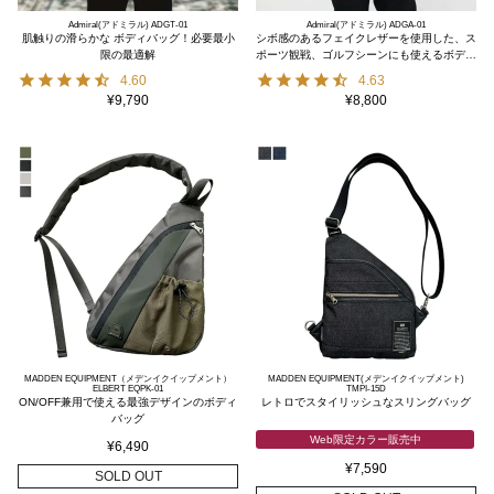
Admiral(アドミラル) ADGT-01
Admiral(アドミラル) ADGA-01
肌触りの滑らかな ボディバッグ！必要最小
シボ感のあるフェイクレザーを使用した、ス
限の最適解
ポーツ観戦、ゴルフシーンにも使えるボディ
バッグ
4.60
4.63
¥
9,790
¥
8,800
MADDEN EQUIPMENT（メデンイクイップメント）
MADDEN EQUIPMENT(メデンイクイップメント)
ELBERT EQPK-01
TMPI-15D
ON/OFF兼用で使える最強デザインのボディ
レトロでスタイリッシュなスリングバッグ
バッグ
Web限定カラー販売中
¥
6,490
¥
7,590
SOLD OUT