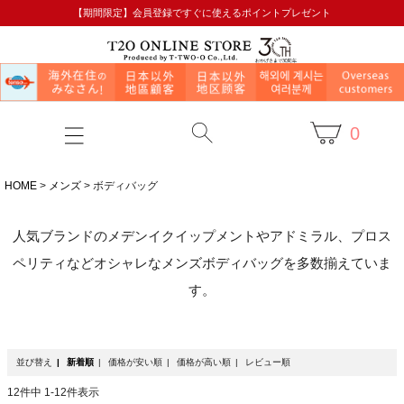
【期間限定】会員登録ですぐに使えるポイントプレゼント
0
HOME
メンズ
ボディバッグ
人気ブランドのメデンイクイップメントやアドミラル、プロス
ペリティなどオシャレなメンズボディバッグを多数揃えていま
す。
並び替え
新着順
価格が安い順
価格が高い順
レビュー順
12
件中
1
-
12
件表示