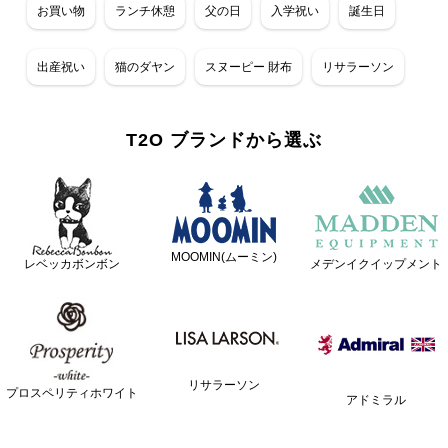
お買い物
ランチ休憩
父の日
入学祝い
誕生日
出産祝い
猫のダヤン
スヌーピー 財布
リサラーソン
T2O ブランドから選ぶ
MOOMIN(ムーミン)
レベッカボンボン
メデンイクイップメント
リサラーソン
プロスペリティホワイト
アドミラル